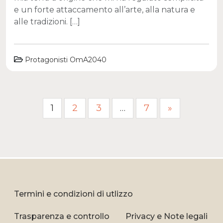
e un forte attaccamento all’arte, alla natura e
alle tradizioni. […]
Protagonisti OmA2040
Paginazione
1
2
3
…
7
»
degli
articoli
Termini e condizioni di utlizzo
Trasparenza e controllo
Privacy e Note legali