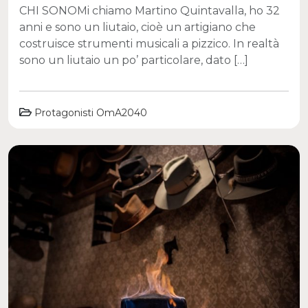
CHI SONOMi chiamo Martino Quintavalla, ho 32
anni e sono un liutaio, cioè un artigiano che
costruisce strumenti musicali a pizzico. In realtà
sono un liutaio un po’ particolare, dato […]
Protagonisti OmA2040