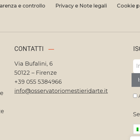
arenza e controllo
Privacy e Note legali
Cookie p
CONTATTI
IS
Via Bufalini, 6
50122 – Firenze
I
+39 055 5384966
info@osservatoriomestieridarte.it
te
A
ze
Se