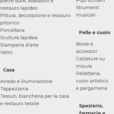
Pupi siciliani
pietre dure, alabastro e
Strumenti
restauro lapideo
musicali
Pittura, decorazione e restauro
pittorico
Porcellana
Pelle e cuoio
Scultura lapidea
Borse e
Stamperia d'arte
accessori
Vetro
Calzature su
misura
Casa
Pelletteria,
cuoio artistico
Arredo e illuminazione
e pergamena
Tappezzeria
Tessuti, biancheria per la casa
e restauro tessile
Spezierie,
farmacie e