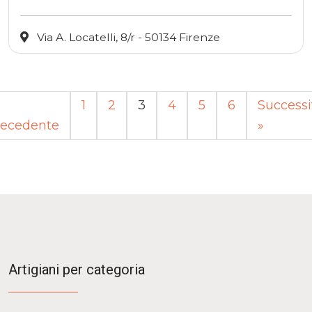
Via A. Locatelli, 8/r - 50134 Firenze
1
2
3
4
5
6
Success
recedente
»
Artigiani per categoria