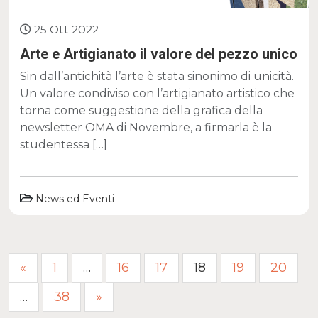
25 Ott 2022
Arte e Artigianato il valore del pezzo unico
Sin dall’antichità l’arte è stata sinonimo di unicità.
Un valore condiviso con l’artigianato artistico che
torna come suggestione della grafica della
newsletter OMA di Novembre, a firmarla è la
studentessa […]
News ed Eventi
Paginazione
«
1
…
16
17
18
19
20
degli
…
38
»
articoli