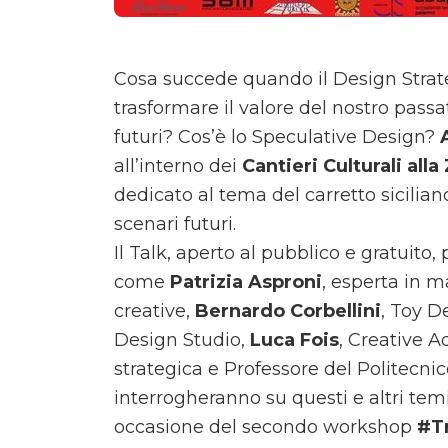
Cosa succede quando il Design Strateg
trasformare il valore del nostro pass
futuri? Cos’è lo Speculative Design?
all’interno dei
Cantieri Culturali alla
dedicato al tema del carretto sicilia
scenari futuri.
Il Talk, aperto al pubblico e gratuito,
come
Patrizia Asproni
, esperta in 
creative,
Bernardo Corbellini
, Toy D
Design Studio,
Luca Fois
, Creative A
strategica e Professore del Politecnic
interrogheranno su questi e altri temi
occasione del secondo workshop
#T