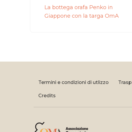
La bottega orafa Penko in
Giappone con la targa OmA
Termini e condizioni di utlizzo
Trasp
Credits