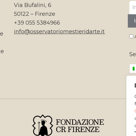
Via Bufalini, 6
50122 – Firenze
I
+39 055 5384966
info@osservatoriomestieridarte.it
te
A
ze
Se