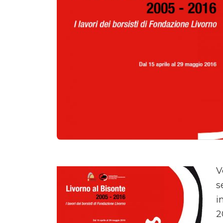
V
s
i
2