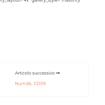
lery_layout=”4x” gallery_style=”masonry”
Articolo successivo
Num.66, 1/2019