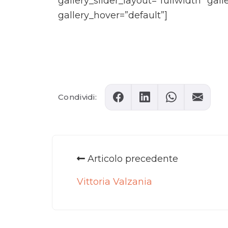
gallery_slider_layout=”fullwidth” gal
gallery_hover=”default”]
Comments
Condividi:
Articolo precedente
Vittoria Valzania