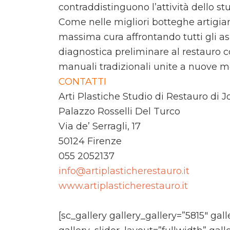
contraddistinguono l’attività dello stu
Come nelle migliori botteghe artigia
massima cura affrontando tutti gli asp
diagnostica preliminare al restauro c
manuali tradizionali unite a nuove m
CONTATTI
Arti Plastiche Studio di Restauro di J
Palazzo Rosselli Del Turco
Via de’ Serragli, 17
50124 Firenze
055 2052137
info@artiplasticherestauro.it
www.artiplasticherestauro.it
[sc_gallery gallery_gallery=”5815″ gal