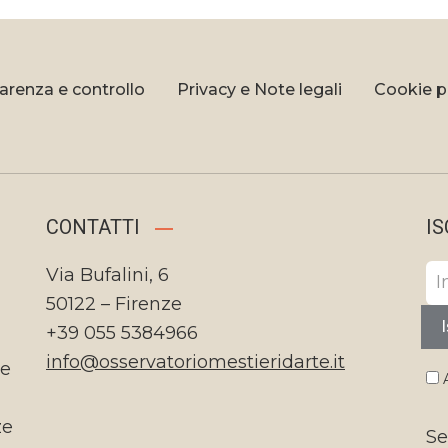
arenza e controllo
Privacy e Note legali
Cookie p
CONTATTI
IS
Via Bufalini, 6
50122 – Firenze
I
+39 055 5384966
info@osservatoriomestieridarte.it
te
A
ze
Se