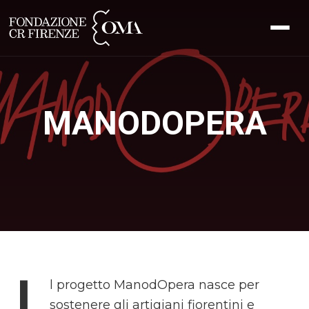
MANODOPERA
l progetto ManodOpera nasce per
sostenere gli artigiani fiorentini e