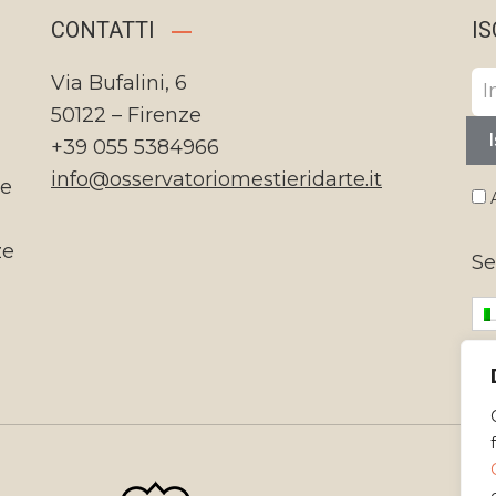
CONTATTI
IS
Via Bufalini, 6
50122 – Firenze
I
+39 055 5384966
info@osservatoriomestieridarte.it
te
A
ze
Se