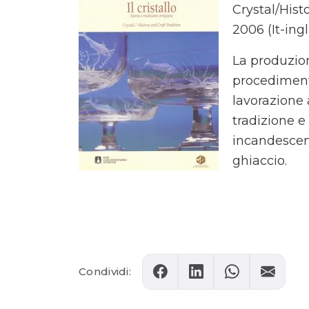
Crystal/Histo
2006 (It-ingl
La produzio
procedimento
lavorazione a
tradizione e
incandescent
ghiaccio.
Comments
Condividi: