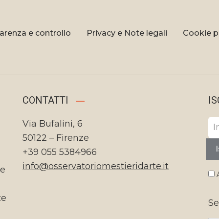
arenza e controllo
Privacy e Note legali
Cookie p
CONTATTI
IS
Via Bufalini, 6
50122 – Firenze
I
+39 055 5384966
info@osservatoriomestieridarte.it
te
A
ze
Se