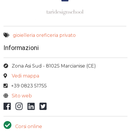
gioielleria
oreficeria
privato
Informazioni
Zona Asi Sud - 81025 Marcianise (CE)
Vedi mappa
+39 0823 51755
Sito web
Facebook
Instagram
LinkedIn
X/Twitter
Corsi online