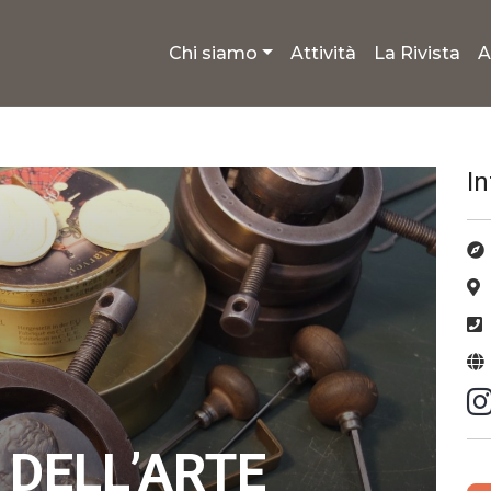
Chi siamo
Attività
La Rivista
A
I
DELL’ARTE