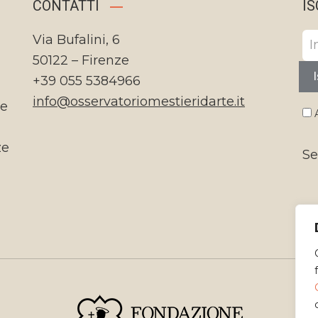
CONTATTI
IS
Via Bufalini, 6
50122 – Firenze
I
+39 055 5384966
info@osservatoriomestieridarte.it
te
A
ze
Se