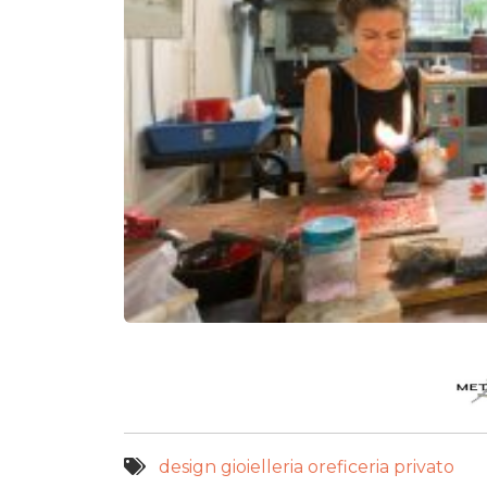
design
gioielleria
oreficeria
privato