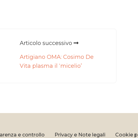
Articolo successivo
Artigiano OMA: Cosimo De
Vita plasma il ‘micelio’
arenza e controllo
Privacy e Note legali
Cookie p