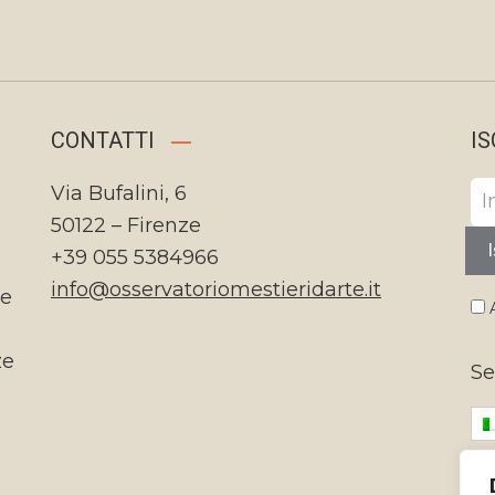
CONTATTI
IS
Via Bufalini, 6
50122 – Firenze
I
+39 055 5384966
info@osservatoriomestieridarte.it
te
A
ze
Se