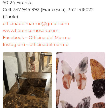
50124 Firenze
Cell. 347 9451992 (Francesca), 342 1416072
(Paolo)
officinadelmarmo@gmail.com
www.florencemosaic.com
Facebook – Officina del Marmo
Instagram – officinadelmarmo