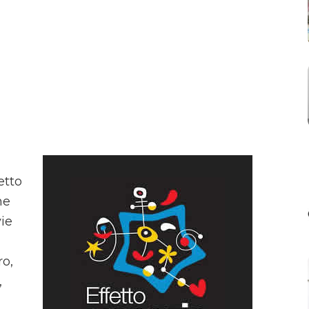
etto
he
ie
ro,
,