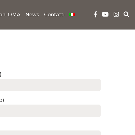
iani OMA
News
Contatti
)
o)