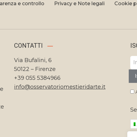
arenza e controllo
Privacy e Note legali
Cookie p
CONTATTI
IS
Via Bufalini, 6
50122 – Firenze
I
+39 055 5384966
info@osservatoriomestieridarte.it
te
A
ze
Se