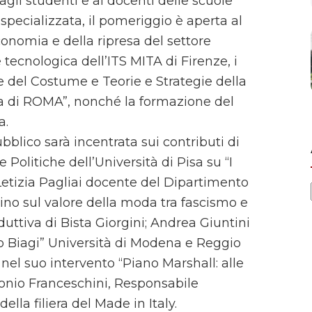
agli studenti e ai docenti delle scuole
specializzata, il pomeriggio è aperta al
conomia e della ripresa del settore
ecnologica dell’ITS MITA di Firenze, i
e del Costume e Teorie e Strategie della
za di ROMA”, nonché la formazione del
a.
blico sarà incentrata sui contributi di
Politiche dell’Università di Pisa su “I
 Letizia Pagliai docente del Dipartimento
ino sul valore della moda tra fascismo e
uttiva di Bista Giorgini; Andrea Giuntini
 Biagi” Università di Modena e Reggio
 nel suo intervento “Piano Marshall: alle
tonio Franceschini, Responsabile
la filiera del Made in Italy.