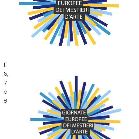
Il
6,
7
e
8