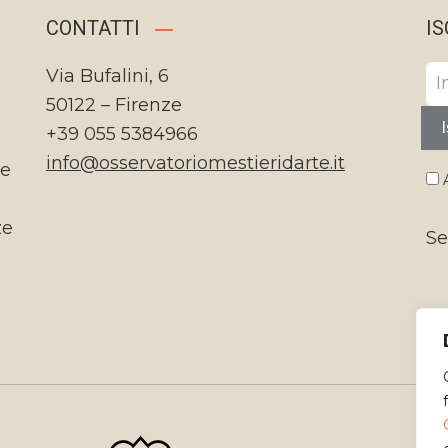
CONTATTI
IS
Via Bufalini, 6
50122 – Firenze
I
+39 055 5384966
info@osservatoriomestieridarte.it
te
A
ze
Se