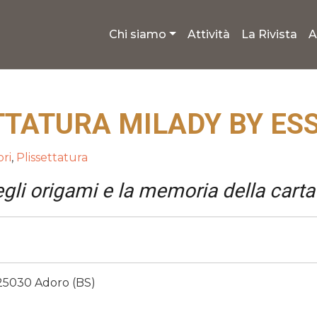
Chi siamo
Attività
La Rivista
A
TTATURA MILADY BY ES
ri
,
Plissettatura
gli origami e la memoria della carta
- 25030 Adoro (BS)