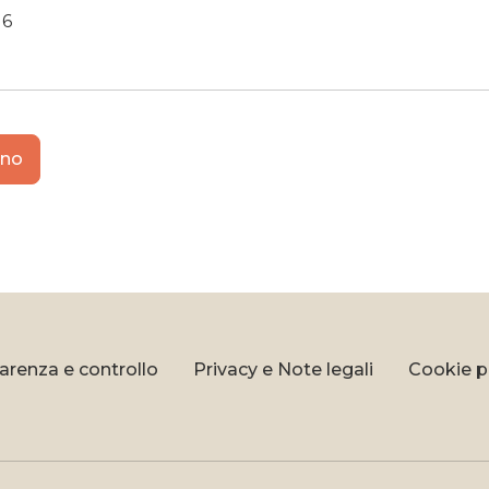
16
ano
arenza e controllo
Privacy e Note legali
Cookie p