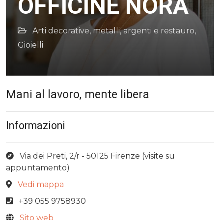
OFFICINE NORA
Arti decorative, metalli, argenti e restauro
,
Gioielli
Mani al lavoro, mente libera
Informazioni
Via dei Preti, 2/r - 50125 Firenze (visite su
appuntamento)
Vedi mappa
+39 055 9758930
Sito web