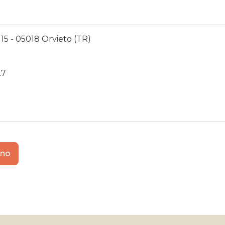
115 - 05018 Orvieto (TR)
27
ano