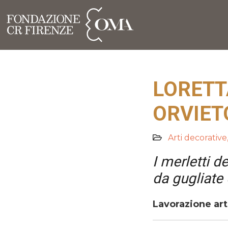
LORETT
ORVIET
Arti decorative
I merletti d
da gugliate 
Lavorazione art