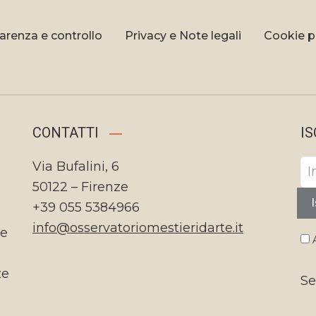
arenza e controllo
Privacy e Note legali
Cookie p
CONTATTI
IS
Via Bufalini, 6
50122 – Firenze
I
+39 055 5384966
info@osservatoriomestieridarte.it
te
A
ze
Se