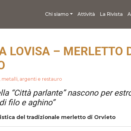
Chi siamo
Attività
La Rivista
A
A LOVISA – MERLETTO D
O
, metalli, argenti e restauro
ella “Città parlante” nascono per estr
di filo e aghino”
istica del tradizionale merletto di Orvieto