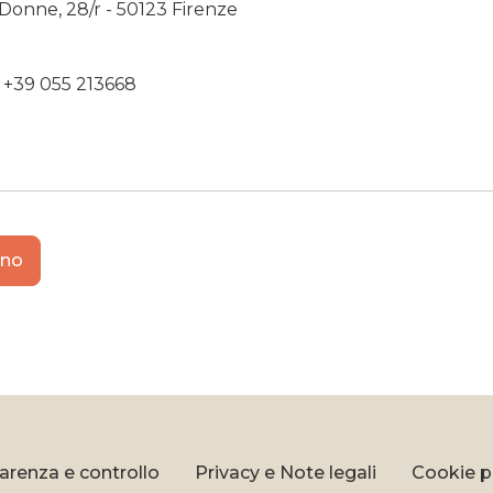
 Donne, 28/r - 50123 Firenze
 +39 055 213668
ano
arenza e controllo
Privacy e Note legali
Cookie p