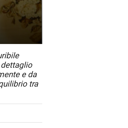
ribile
 dettaglio
 mente e da
uilibrio tra