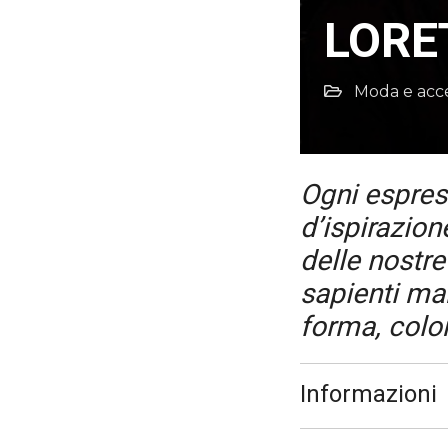
LORE
Moda e acce
Ogni espress
d’ispirazio
delle nostre
sapienti man
forma, color
Informazioni