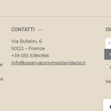
CONTATTI
IS
Via Bufalini, 6
50122 – Firenze
I
+39 055 5384966
info@osservatoriomestieridarte.it
te
A
ze
Se