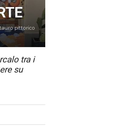
RTE
tauro pittorico
calo tra i
gere su