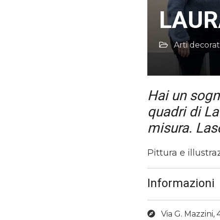
LAUR
Arti decorat
Hai un sogno
quadri di La
misura. Las
Pittura e illustr
Informazioni
Via G. Mazzini, 