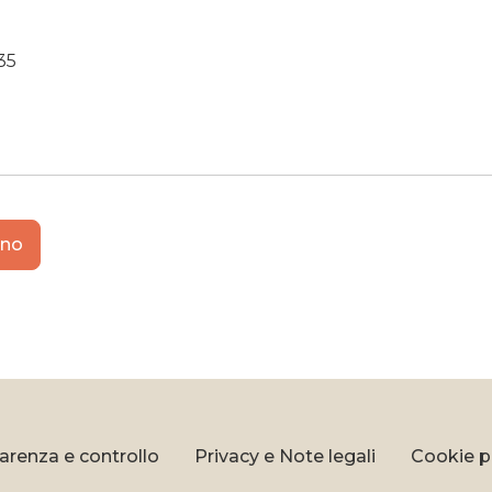
35
k
gram
ano
arenza e controllo
Privacy e Note legali
Cookie p