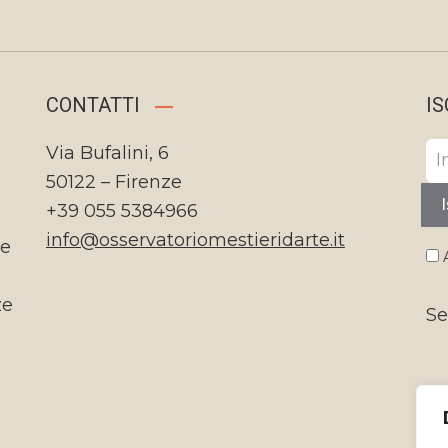
CONTATTI
IS
Via Bufalini, 6
50122 – Firenze
I
+39 055 5384966
info@osservatoriomestieridarte.it
te
A
ze
Se