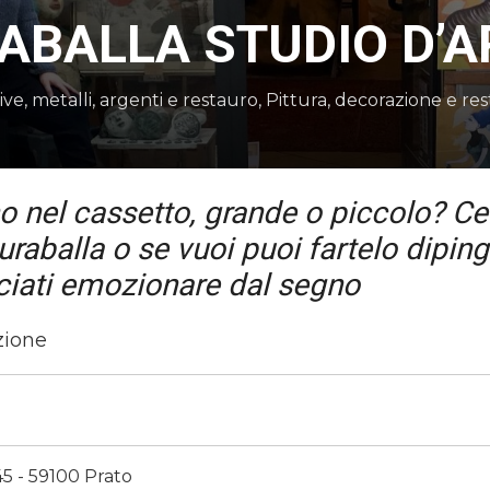
ABALLA STUDIO D’A
ive, metalli, argenti e restauro
,
Pittura, decorazione e res
 nel cassetto, grande o piccolo? Cer
uraballa o se vuoi puoi fartelo dipin
ciati emozionare dal segno
azione
45 - 59100 Prato