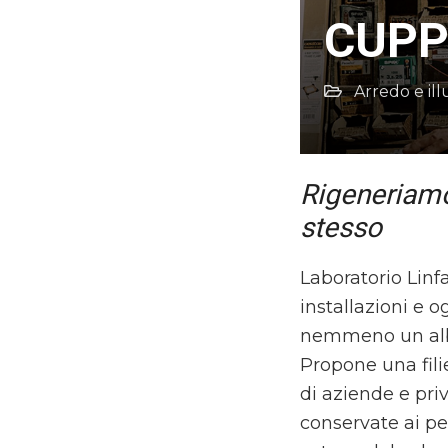
CUP
Arredo e il
Rigeneriamo
stesso
Laboratorio Linfa
installazioni e 
nemmeno un alb
Propone una fili
di aziende e pri
conservate ai pez