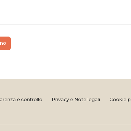
k
rest
ano
arenza e controllo
Privacy e Note legali
Cookie p