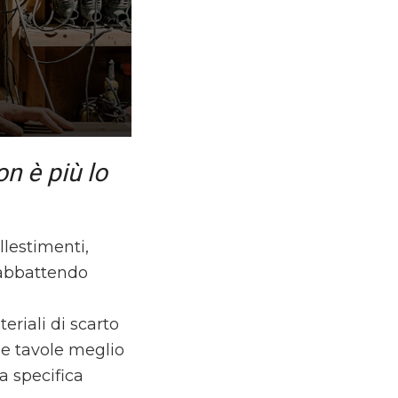
n è più lo
llestimenti,
 abbattendo
eriali di scarto
le tavole meglio
na specifica