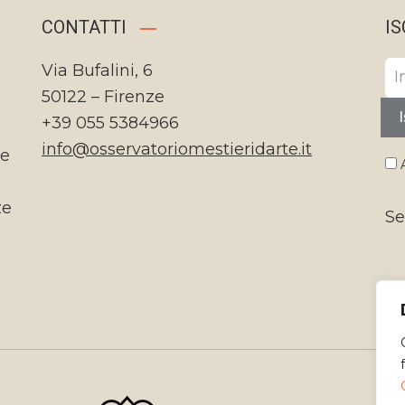
CONTATTI
IS
Via Bufalini, 6
50122 – Firenze
I
+39 055 5384966
info@osservatoriomestieridarte.it
te
A
ze
Se