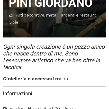
PINI GIORDANO
Arti decorative, metalli, argenti e restauro
,
Gioielli
Ogni singola creazione è un pezzo unico
che nasce dentro di me. Sono
l’esecutore artistico che va ben oltre la
tecnica
Gioielleria e accessori m
oda
Informazioni
Via di Valdibrana 19 - 51100 - Pistoia