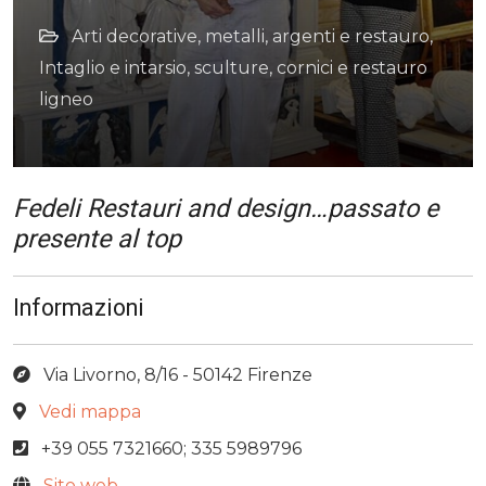
Arti decorative, metalli, argenti e restauro
,
Intaglio e intarsio, sculture, cornici e restauro
ligneo
Fedeli Restauri and design…passato e
presente al top
Informazioni
Via Livorno, 8/16 - 50142 Firenze
Vedi mappa
+39 055 7321660; 335 5989796
Sito web