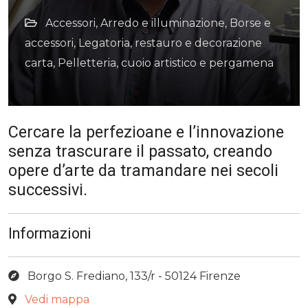
Accessori
,
Arredo e illuminazione
,
Borse e
accessori
,
Legatoria, restauro e decorazione
carta
,
Pelletteria, cuoio artistico e pergamena
Cercare la perfezioane e l’innovazione
senza trascurare il passato, creando
opere d’arte da tramandare nei secoli
successivi.
Informazioni
Borgo S. Frediano, 133/r - 50124 Firenze
Vedi mappa